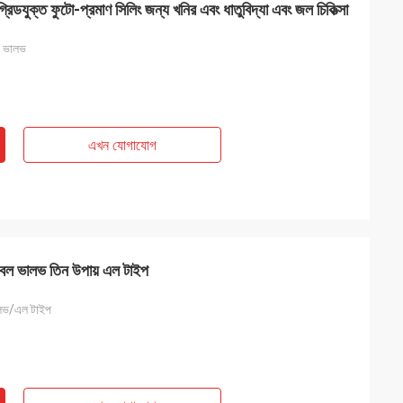
রিডযুক্ত ফুটো-প্রমাণ সিলিং জন্য খনির এবং ধাতুবিদ্যা এবং জল চিকিত্সা
বল ভালভ
এখন যোগাযোগ
ত বল ভালভ তিন উপায় এল টাইপ
ভালভ/এল টাইপ