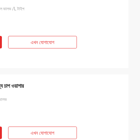
 বল ভালভ /L টাইপ
এখন যোগাযোগ
ন্য চাপ ওয়াশার
ল ভালভ
এখন যোগাযোগ