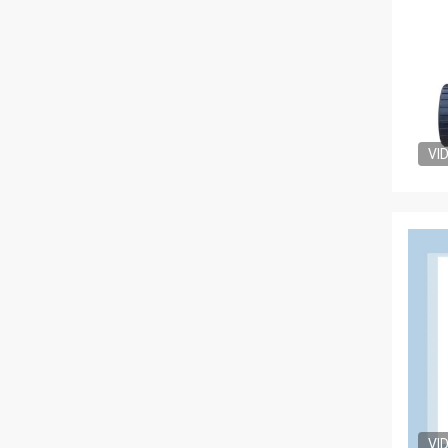
VI
VI