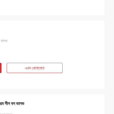
বল ভালভ
এখন যোগাযোগ
প নরম সীল বল ভালভ