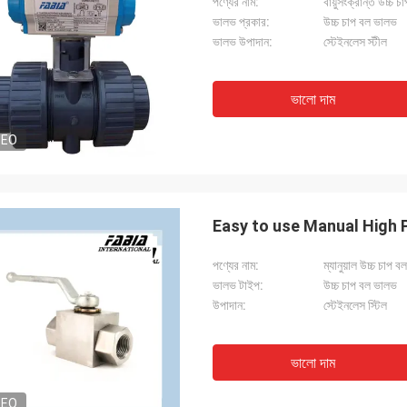
পণ্যের নাম:
বায়ুসংক্রান্ত উচ্চ 
ভালভ প্রকার:
উচ্চ চাপ বল ভালভ
ভালভ উপাদান:
স্টেইনলেস স্টীল
ভালো দাম
DEO
Easy to use Manual High 
পণ্যের নাম:
ম্যানুয়াল উচ্চ চাপ 
ভালভ টাইপ:
উচ্চ চাপ বল ভালভ
উপাদান:
স্টেইনলেস স্টিল
ভালো দাম
DEO