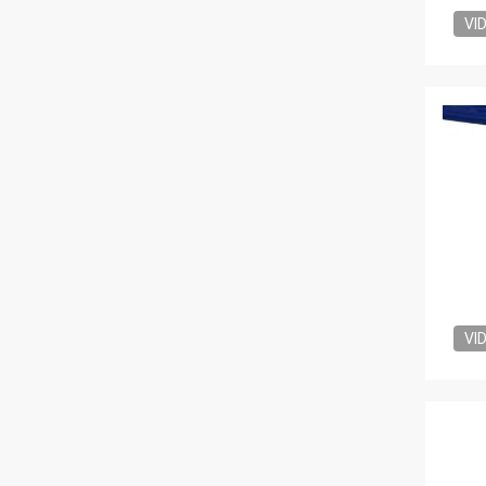
VI
VI