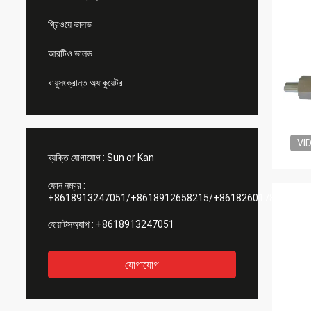
থ্রিওয়ে ভালভ
আরটিও ভালভ
বায়ুসংক্রান্ত অ্যাকুয়েটর
VI
ব্যক্তি যোগাযোগ :
Sun or Kan
ফোন নম্বর :
+8618913247051/+8618912658215/+8618260178084
হোয়াটসঅ্যাপ :
+8618913247051
যোগাযোগ