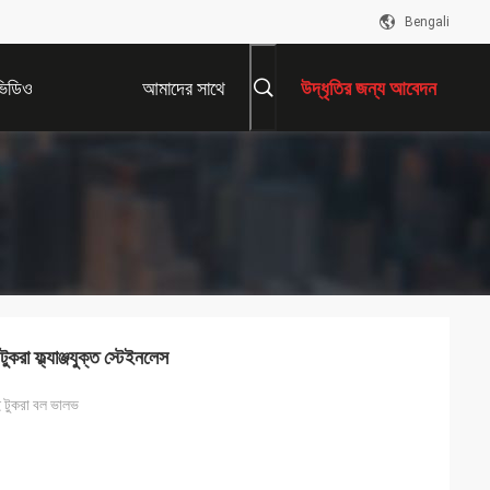
Bengali
ভিডিও
আমাদের সাথে
উদ্ধৃতির জন্য আবেদন
যোগাযোগ করুন
ুকরা ফ্ল্যাঞ্জযুক্ত স্টেইনলেস
দুই টুকরা বল ভালভ