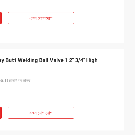
এখন যোগাযোগ
প Butt ঢালাই বল ভালভ
এখন যোগাযোগ