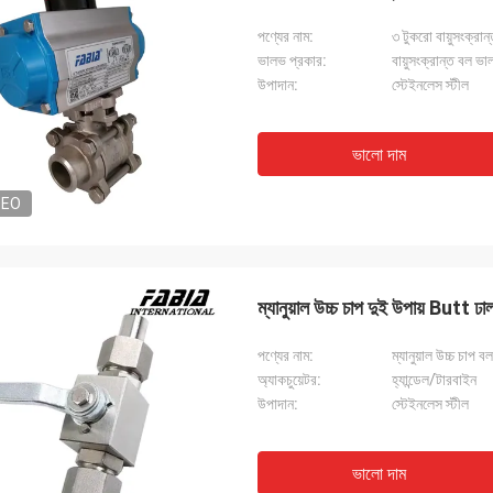
পণ্যের নাম:
৩ টুকরো বায়ুসংক্রা
ভালভ প্রকার:
বায়ুসংক্রান্ত বল ভ
উপাদান:
স্টেইনলেস স্টীল
ভালো দাম
DEO
ম্যানুয়াল উচ্চ চাপ দুই উপায় Butt ঢ
পণ্যের নাম:
ম্যানুয়াল উচ্চ চাপ 
অ্যাকচুয়েটর:
হ্যান্ডেল/টারবাইন
উপাদান:
স্টেইনলেস স্টীল
ভালো দাম