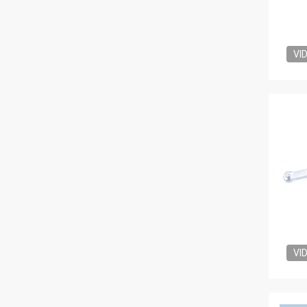
VI
VI