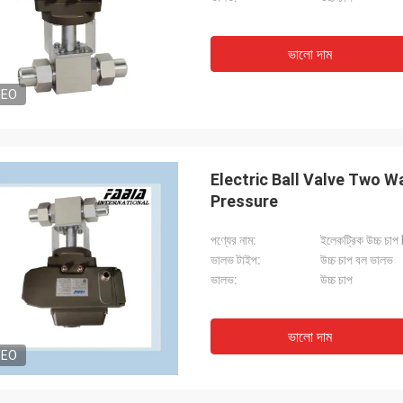
ভালো দাম
DEO
Electric Ball Valve Two Way Butt Welding Ball Valve 1 2" 3/4" High
Pressure
পণ্যের নাম:
ইলেকট্রিক উচ্চ চা
ভালভ টাইপ:
উচ্চ চাপ বল ভালভ
ভালভ:
উচ্চ চাপ
ভালো দাম
DEO