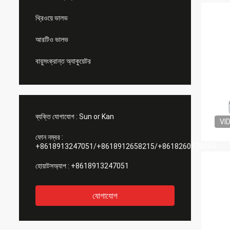
থ্রিওয়ে ভালভ
আরটিও ভালভ
বায়ুসংক্রান্ত অ্যাকুয়েটর
ব্যক্তি যোগাযোগ :
Sun or Kan
VI
ফোন নম্বর :
+8618913247051/+8618912658215/+8618260178084
হোয়াটসঅ্যাপ :
+8618913247051
যোগাযোগ