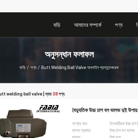
বাড়ি
আমাদের সম্পর্কে
পণ্য
অনুসন্ধান ফলাফল
বাড়ি
/
পণ্য
/
Butt Welding Ball Valve অনলাইন প্রস্তুতকারক
[ butt welding ball valve ] ম্যাচ
38
পণ্য.
বৈদ্যুতিক উচ্চ চাপ বল ভালভ দুই উপ
পণ্যের নাম:
ইলেকট্রিক উচ্চ চা
ভালভ প্রকার:
উচ্চ চাপ বল ভালভ
ভালভ:
উচ্চ চাপ