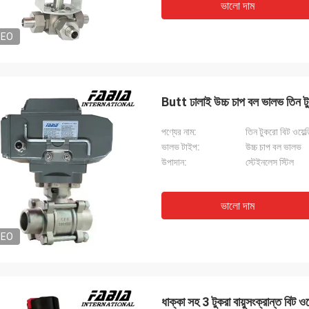
ভালো দাম
DEO
Butt ঢালাই উচ্চ চাপ বল ভালভ তিন টু
পণ্যের নাম:
তিন টুকরো বিট ওয়েল
ভালভ টাইপ:
উচ্চ চাপ বল ভালভ
উপাদান:
স্টেইনলেস স্টিল
ভালো দাম
DEO
ধাক্কা সহ 3 টুকরা বায়ুসংক্রান্ত বিট ওয