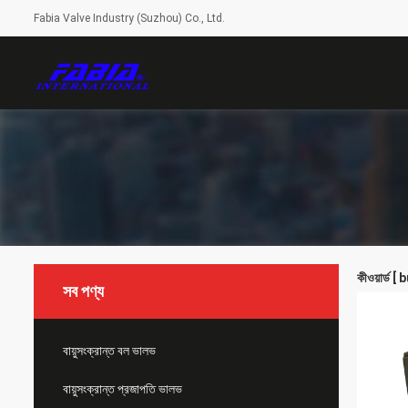
Fabia Valve Industry (Suzhou) Co., Ltd.
কীওয়ার্ড 
সব পণ্য
বায়ুসংক্রান্ত বল ভালভ
বায়ুসংক্রান্ত প্রজাপতি ভালভ