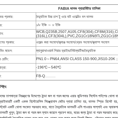
FABIA ভালভ প্যারামিটার তালিকা
ের প্রকার:
বৈদ্যুতিক উচ্চ চাপ টু ওয়ে বাট ওয়েল্ডিং বল ভালভ
১/৮ ইঞ্চি ～ ৮ ইঞ্চি
র:
WCB,Q235B,2507,A105,CF8(304),CF8M(316),
ান:
(316L),CF3(304L),PVC,ZG1Cr18Ni9Ti,ZG1Cr18
গের প্রকার:
ওয়েল্ড করা সংযোগ/ফ্ল্যাঞ্জ সংযোগ/থ্রেড সংযোগ/ক্ল্যাম্প সংযোগ
ইভিং মডেল:
ম্যানুয়াল/ওয়ার্ম গিয়ার ড্রাইভ/নিউম্যাটিক/বৈদ্যুতিক
PN1.0～PN64,ANSI CLASS 150-900,JIS10-20K
র রেটিং:
-196℃～540℃
াত্রা:
ল:
FB-Q..........
িষ্ট্য:
ুমের তাপমাত্রা নিয়ন্ত্রণের উদ্দেশ্যে ঠান্ডা জল বা গরম জলের এয়ার কন্ডিশনার সিস্টেম পাইপের খোলা বা
ড্রাইভারটি একটি একক হিস্টেরেসিস সিঙ্ক্রোনাস মোটর দ্বারা চালিত হয়, ভালভ স্প্রিং রিসেট হ
মোস্ট্যাট একটি খোলা সংকেত সরবরাহ করে, যাতে বৈদ্যুতিক ভালভটি এসি পাওয়ার সাপ্লাই এবং অ্যাকশ
ালভটি খুলুন, ঠান্ডা জল বা গরম জল ফ্যান কয়েলে প্রবেশ করে, ঘরের জন্য ঠান্ডা বা গরম সরবরাহ করে, 