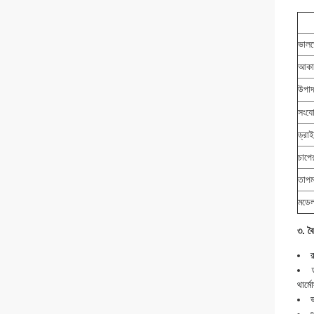
ভালভ
আকা
উপাদ
সংযো
ড্রা
চাপে
তাপম
মডে
৩. বৈশ
র
থার্
ভ