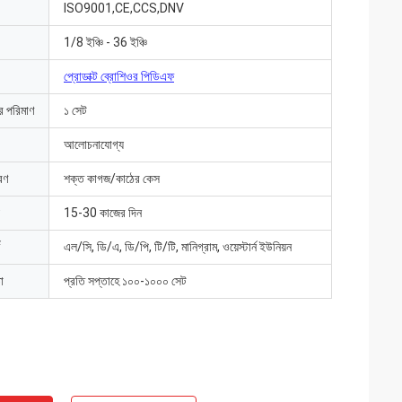
ISO9001,CE,CCS,DNV
1/8 ইঞ্চি - 36 ইঞ্চি
প্রোডাক্ট ব্রোশিওর পিডিএফ
ার পরিমাণ
১ সেট
আলোচনাযোগ্য
রণ
শক্ত কাগজ/কাঠের কেস
15-30 কাজের দিন
এল/সি, ডি/এ, ডি/পি, টি/টি, মানিগ্রাম, ওয়েস্টার্ন ইউনিয়ন
া
প্রতি সপ্তাহে ১০০-১০০০ সেট