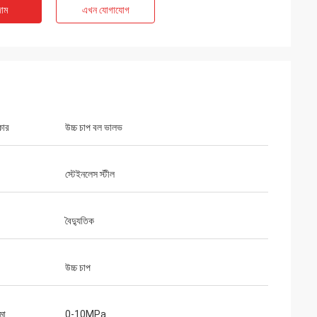
াম
এখন যোগাযোগ
কার
উচ্চ চাপ বল ভালভ
স্টেইনলেস স্টীল
বৈদ্যুতিক
উচ্চ চাপ
মা
0-10MPa