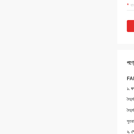
পণ্য
FABI
১. বর্
বৈদ্
বৈদ্
সুতরা
২. স