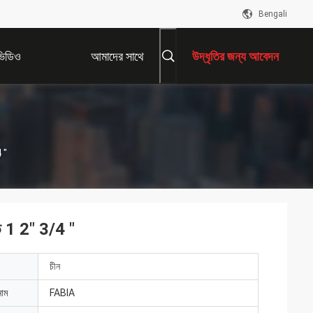
Bengali
ভিডিও
আমাদের সাথে
উদ্ধৃতির জন্য আবেদন
যোগাযোগ করুন
 "
লভ 1 2" 3/4 "
চীন
নাম
FABIA