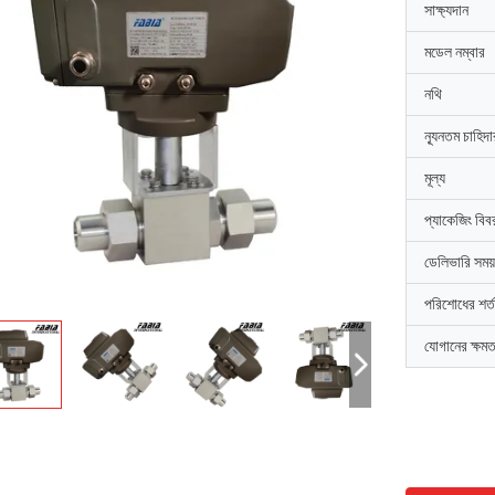
সাক্ষ্যদান
মডেল নম্বার
নথি
ন্যূনতম চাহিদ
মূল্য
প্যাকেজিং বিব
ডেলিভারি সময়
পরিশোধের শর্ত
যোগানের ক্ষমত