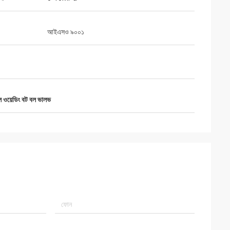
আইএসও ৯০০১
 ওয়েডিং বট বল ভালভ