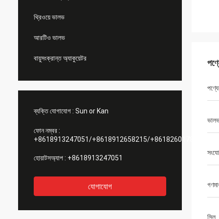
থ্রিওয়ে ভালভ
আরটিও ভালভ
বায়ুসংক্রান্ত অ্যাকুয়েটর
পণ্
পণ্যে
ব্যক্তি যোগাযোগ :
Sun or Kan
ভাল
ফোন নম্বর :
+8618913247051/+8618912658215/+8618260178084
সংয
হোয়াটসঅ্যাপ :
+8618913247051
গণমা
যোগাযোগ
সিল