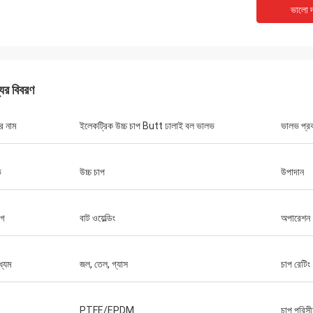
ভালো দ
যের বিবরণ
র নাম
ইলেকট্রিক উচ্চ চাপ Butt ঢালাই বল ভালভ
ভালভ প্র
ভ
উচ্চ চাপ
উপাদান
োগ
বাট ওয়েল্ডিং
অপারেশন
ধ্যম
জল, তেল, গ্যাস
চাপ রেটিং
PTFE/EPDM
চাপ পরিসী