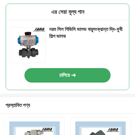
এর সেরা মূল্য পান
নরম সিল পিভিসি ভালভ বায়ুসংক্রান্ত দ্বি-মুখী
শিল্প ভালভ
চালিয়ে
প্রস্তাবিত পণ্য