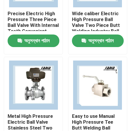
Precise Electric High
Wide caliber Electric
আমাদের সম্পর্কে
Pressure Three Piece
High Pressure Ball
Ball Valve With Internal
Valve Two Piece Butt
Teeth Convenient
Welding Industry Ball
কারখানা ভ্রমণ
Valve
অনুসন্ধান পাঠান
অনুসন্ধান পাঠান
গুণমান নিয়ন্ত্রণ
আমাদের সাথে যোগাযোগ
উদ্ধৃতির জন্য আবেদন
বায়ুসংক্রান্ত বল ভালভ
Metal High Pressure
Easy to use Manual
Electric Ball Valve
High Pressure Tee
Stainless Steel Two
Butt Welding Ball
বায়ুসংক্রান্ত প্রজাপতি ভালভ