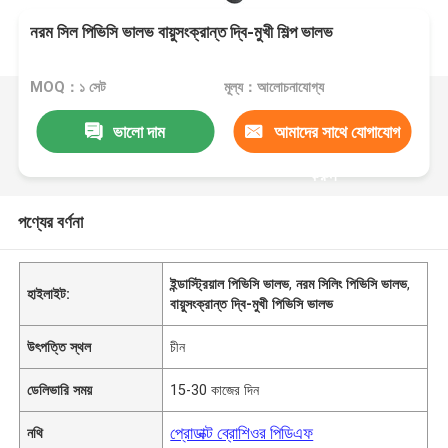
নরম সিল পিভিসি ভালভ বায়ুসংক্রান্ত দ্বি-মুখী শিল্প ভালভ
MOQ：১ সেট
মূল্য：আলোচনাযোগ্য
ভালো দাম
আমাদের সাথে যোগাযোগ
করুন
পণ্যের বর্ণনা
ইন্ডাস্ট্রিয়াল পিভিসি ভালভ
,
নরম সিলিং পিভিসি ভালভ
,
হাইলাইট:
বায়ুসংক্রান্ত দ্বি-মুখী পিভিসি ভালভ
উৎপত্তি স্থল
চীন
ডেলিভারি সময়
15-30 কাজের দিন
প্রোডাক্ট ব্রোশিওর পিডিএফ
নথি