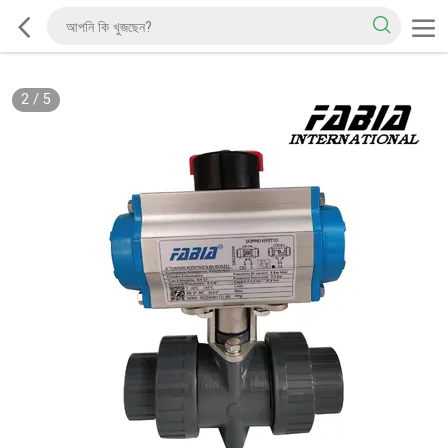
2
/
5