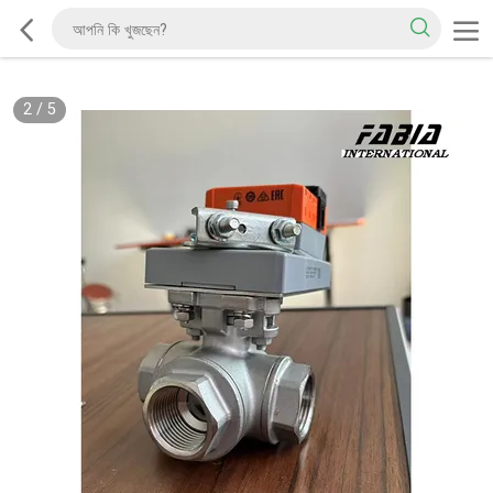
2
/
5