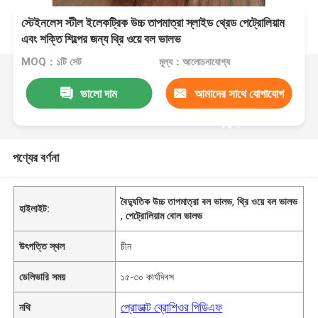
স্টেইনলেস স্টীল ইলেকট্রিক উচ্চ তাপমাত্রা স্লাইড থ্রেড পেট্রোলিয়াম
এবং শক্তি শিল্পের জন্য থ্রি ওয়ে বল ভালভ
MOQ：১টি সেট
মূল্য：আলোচনাযোগ্য
ভালো দাম
আমাদের সাথে যোগাযোগ
করুন
পণ্যের বর্ণনা
বৈদ্যুতিক উচ্চ তাপমাত্রা বল ভালভ
,
থ্রি ওয়ে বল ভালভ
হাইলাইট:
,
পেট্রোলিয়াম বোল ভালভ
উৎপত্তি স্থল
চীন
ডেলিভারি সময়
১৫-৩০ কার্যদিবস
প্রোডাক্ট ব্রোশিওর পিডিএফ
নথি