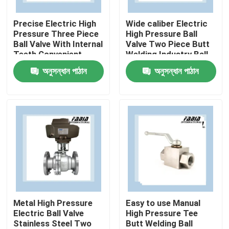
Precise Electric High
Wide caliber Electric
আমাদের সম্পর্কে
Pressure Three Piece
High Pressure Ball
Ball Valve With Internal
Valve Two Piece Butt
Teeth Convenient
Welding Industry Ball
কারখানা ভ্রমণ
Valve
অনুসন্ধান পাঠান
অনুসন্ধান পাঠান
গুণমান নিয়ন্ত্রণ
আমাদের সাথে যোগাযোগ
উদ্ধৃতির জন্য আবেদন
বায়ুসংক্রান্ত বল ভালভ
Metal High Pressure
Easy to use Manual
Electric Ball Valve
High Pressure Tee
Stainless Steel Two
Butt Welding Ball
বায়ুসংক্রান্ত প্রজাপতি ভালভ